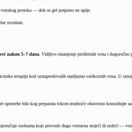
venskog protoka — dok se gel potpuno ne upije.
ne rezultate.
već nakon 5–7 dana
. Vidljivo smanjenje proširenih vena i dugoročno 
insku terapiju kod uznapredovalih stadijuma varikoznih vena. U ranoj i
pre upotrebe bilo kog preparata tokom trudnoće obavezno konsultujte s
eporučuje osobama koje provode dugo vremena stojeći ili sedeći — vozač