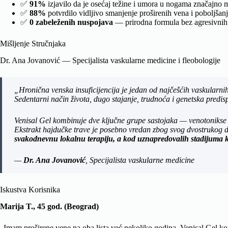
✅
91%
izjavilo da je osećaj težine i umora u nogama značajno 
✅
88%
potvrdilo vidljivo smanjenje proširenih vena i poboljšan
✅
0 zabeleženih nuspojava
— prirodna formula bez agresivnih
Mišljenje Stručnjaka
Dr. Ana Jovanović — Specijalista vaskularne medicine i fleobologije
„Hronična venska insuficijencija je jedan od najčešćih vaskularni
Sedentarni način života, dugo stajanje, trudnoća i genetska predispo
Venisal Gel kombinuje dve ključne grupe sastojaka — venotonikse p
Ekstrakt hajdučke trave je posebno vredan zbog svog dvostrukog d
svakodnevnu lokalnu terapiju, a kod uznapredovalih stadijuma k
—
Dr. Ana Jovanović
, Specijalista vaskularne medicine
Iskustva Korisnika
Marija T., 45 god. (Beograd)
„Imam proširene vene na oba lista već nekoliko godina. Venisal Gel ko