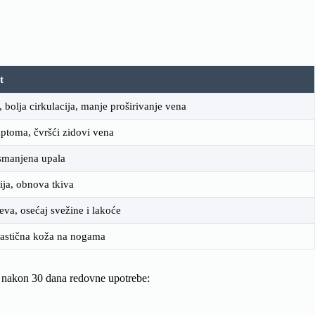
t
 bolja cirkulacija, manje proširivanje vena
ptoma, čvršći zidovi vena
 smanjena upala
ija, obnova tkiva
eva, osećaj svežine i lakoće
lastična koža na nogama
i nakon 30 dana redovne upotrebe: