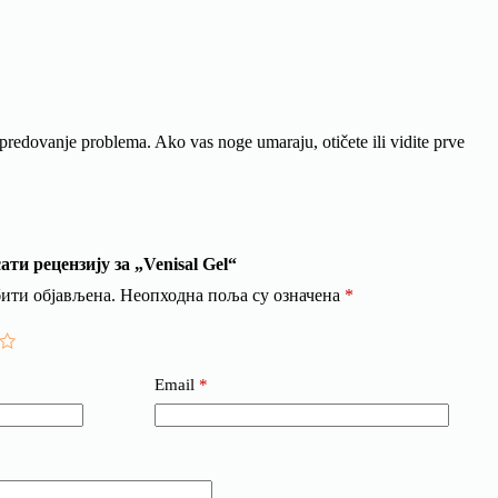
apredovanje problema. Ako vas noge umaraju, otičete ili vidite prve
ати рецензију за „Venisal Gel“
бити објављена.
Неопходна поља су означена
*
Email
*