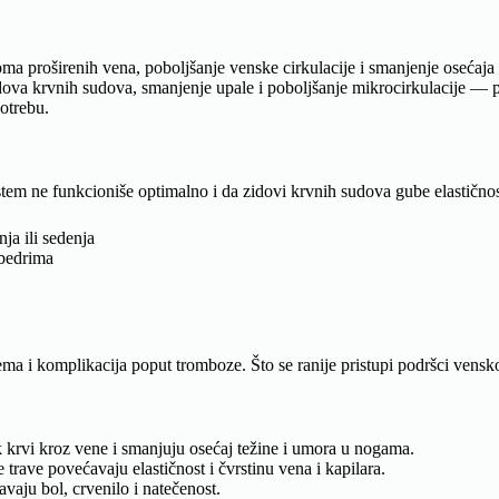
oma proširenih vena, poboljšanje venske cirkulacije i smanjenje osećaja
zidova krvnih sudova, smanjenje upale i poboljšanje mikrocirkulacije —
otrebu.
em ne funkcioniše optimalno i da zidovi krvnih sudova gube elastičnost 
ja ili sedenja
 bedrima
ma i komplikacija poput tromboze. Što se ranije pristupi podršci vensko
ok krvi kroz vene i smanjuju osećaj težine i umora u nogama.
 trave povećavaju elastičnost i čvrstinu vena i kapilara.
avaju bol, crvenilo i natečenost.