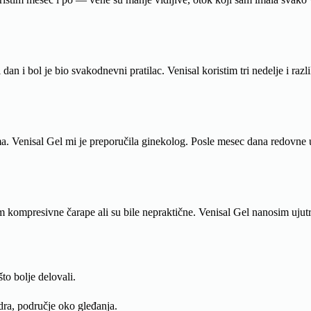
n i bol je bio svakodnevni pratilac. Venisal koristim tri nedelje i raz
a. Venisal Gel mi je preporučila ginekolog. Posle mesec dana redovne up
mpresivne čarape ali su bile nepraktične. Venisal Gel nanosim ujutru 
što bolje delovali.
dra, područje oko gleđanja.