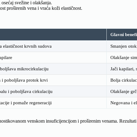
 osećaj svežine i olakšanja.
t proširenih vena i vraća koži elastičnost.
Glavni benefi
 elastičnost krvnih sudova
Smanjen otok,
apilare
Olakšanje sim
boljšava mikrocirkulaciju
Jači kapilari,
 i poboljšava protok krvi
Bolja cirkulac
alu i poboljšava cirkulaciju
Olakšanje grč
acije i pomaže regeneraciji
Negovana i e
nostikovanom venskom insuficijencijom i proširenim venama. Rezultat