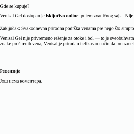
Gde se kupuje?
Venisal Gel dostupan je
isključivo online
, putem zvaničnog sajta. Nij
Zaključak: Svakodnevna prirodna podrška venama pre nego što simpto
Venisal Gel nije privremeno rešenje za otoke i bol — to je sveobuhvatna
znake proširenih vena, Venisal je prirodan i efikasan način da preuzme
Рецензије
Још нема коментара.