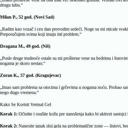
drugu tubu.“
Milan P., 52 god. (Novi Sad)
„Radim kao vozač i ceo dan provodim sedeći. Noge su mi oticale svaki da
Preporučujem svima koji imaju isti problem.“
Dragana M., 49 god. (Niš)
„Posle druge trudnoće ostale su mi proširene vene na bedrima i listovim
nogama je skoro nestao.“
Zoran K., 57 god. (Kragujevac)
„Imao sam problema sa otocima i grčevima u nogama noću. Probao sam ko
nego dugo vremena.“
Kako Se Koristi Venisal Gel
Korak 1:
Očistite i osušite kožu pre nanošenja kako bi aktivni sastojci 
Korak 2:
Nanesite tanak sloj gela na problematične zone — listovi, be