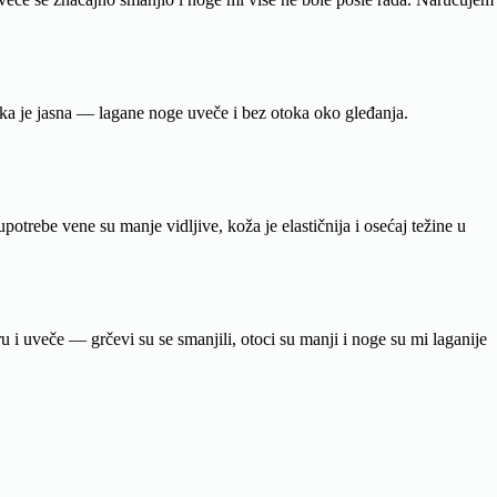
lika je jasna — lagane noge uveče i bez otoka oko gleđanja.
otrebe vene su manje vidljive, koža je elastičnija i osećaj težine u
i uveče — grčevi su se smanjili, otoci su manji i noge su mi laganije