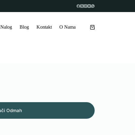
 Nalog
Blog
Kontakt
O Nama
Shopping
cart
uči Odmah