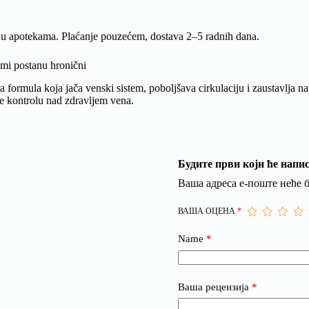
e u apotekama. Plaćanje pouzećem, dostava 2–5 radnih dana.
mi postanu hronični
 formula koja jača venski sistem, poboljšava cirkulaciju i zaustavlja n
te kontrolu nad zdravljem vena.
Будите први који ће напис
Ваша адреса е-поште неће 
ВАША ОЦЕНА
*
Name
*
Ваша рецензија
*