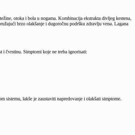
 težine, otoka i bola u nogama. Kombinacija ekstrakta divljeg kestena,
 pružajući brzo olakšanje i dugoročnu podršku zdravlju vena. Lagana
i čvrstinu. Simptomi koje ne treba ignorisati:
m sistemu, lakše je zaustaviti napredovanje i olakšati simptome.