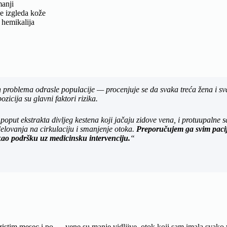
manji
je izgleda kože
 hemikalija
h problema odrasle populacije — procenjuje se da svaka treća žena i sv
zicija su glavni faktori rizika.
oput ekstrakta divljeg kestena koji jačaju zidove vena, i protuupalne 
elovanja na cirkulaciju i smanjenje otoka.
Preporučujem ga svim pacije
ao podršku uz medicinsku intervenciju.
“
ristim mesec i po — vene su manje vidljive, otok koji sam imala svako