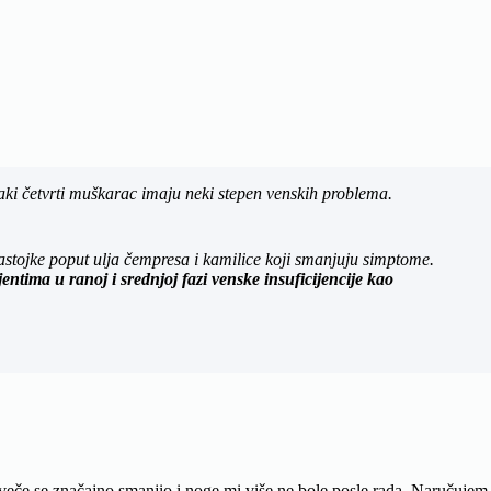
aki četvrti muškarac imaju neki stepen venskih problema.
sastojke poput ulja čempresa i kamilice koji smanjuju simptome.
ntima u ranoj i srednjoj fazi venske insuficijencije kao
 veče se značajno smanjio i noge mi više ne bole posle rada. Naručujem