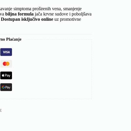
avanje simptoma proširenih vena, smanjenje
ova
biljna formula
jača krvne sudove i poboljšava
.
Dostupan isključivo online
uz promotivne
rno Plaćanje
E