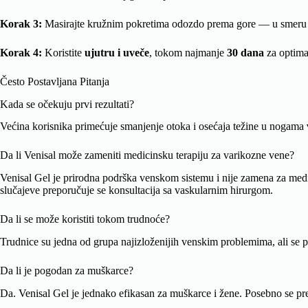
Korak 3:
Masirajte kružnim pokretima odozdo prema gore — u smeru 
Korak 4:
Koristite
ujutru i uveče
, tokom najmanje
30 dana
za optimal
Često Postavljana Pitanja
Kada se očekuju prvi rezultati?
Većina korisnika primećuje smanjenje otoka i osećaja težine u nogama
Da li Venisal može zameniti medicinsku terapiju za varikozne vene?
Venisal Gel je prirodna podrška venskom sistemu i nije zamena za medic
slučajeve preporučuje se konsultacija sa vaskularnim hirurgom.
Da li se može koristiti tokom trudnoće?
Trudnice su jedna od grupa najizloženijih venskim problemima, ali se 
Da li je pogodan za muškarce?
Da. Venisal Gel je jednako efikasan za muškarce i žene. Posebno se pr