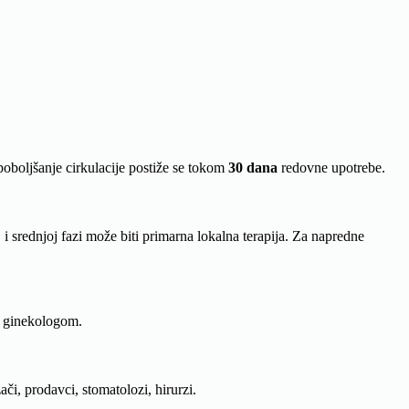
poboljšanje cirkulacije postiže se tokom
30 dana
redovne upotrebe.
 srednjoj fazi može biti primarna lokalna terapija. Za napredne
a ginekologom.
i, prodavci, stomatolozi, hirurzi.