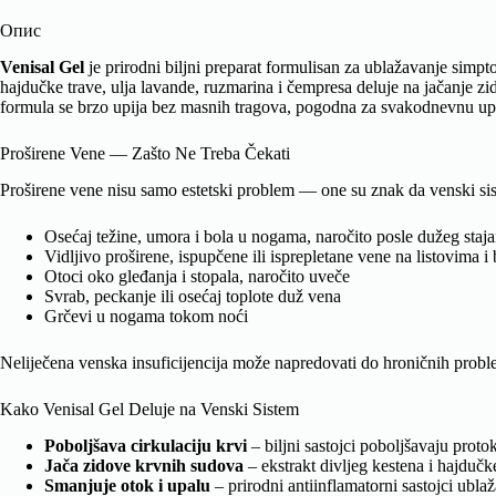
Опис
Venisal Gel
je prirodni biljni preparat formulisan za ublažavanje simpt
hajdučke trave, ulja lavande, ruzmarina i čempresa deluje na jačanje 
formula se brzo upija bez masnih tragova, pogodna za svakodnevnu up
Proširene Vene — Zašto Ne Treba Čekati
Proširene vene nisu samo estetski problem — one su znak da venski sist
Osećaj težine, umora i bola u nogama, naročito posle dužeg stajan
Vidljivo proširene, ispupčene ili isprepletane vene na listovima i
Otoci oko gleđanja i stopala, naročito uveče
Svrab, peckanje ili osećaj toplote duž vena
Grčevi u nogama tokom noći
Neliječena venska insuficijencija može napredovati do hroničnih proble
Kako Venisal Gel Deluje na Venski Sistem
Poboljšava cirkulaciju krvi
– biljni sastojci poboljšavaju prot
Jača zidove krvnih sudova
– ekstrakt divljeg kestena i hajdučke
Smanjuje otok i upalu
– prirodni antiinflamatorni sastojci ublaž