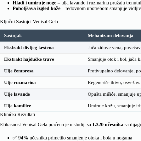
Hladi i umiruje noge
– ulja lavande i ruzmarina pružaju trenutni
Poboljšava izgled kože
– redovnom upotrebom smanjuje vidljivos
Ključni Sastojci Venisal Gela
Sastojak
Mehanizam delovanja
Ekstrakt divljeg kestena
Jača zidove vena, povećava
Ekstrakt hajdučke trave
Smanjuje otok i bol, jača k
Ulje čempresa
Protivupalno delovanje, po
Ulje ruzmarina
Regeneriše tkivo, osvežava
Ulje lavande
Opušta mišiće, smanjuje up
Ulje kamilice
Umiruje kožu, smanjuje irit
Klinički Rezultati
Efikasnost Venisal Gela praćena je u studiji sa
1.320 učesnika
sa dijag
✅
94%
učesnika primetilo smanjenje otoka i bola u nogama