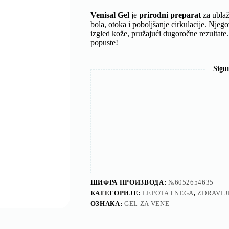
Venisal Gel
je
prirodni preparat
za ublaž
bola, otoka i poboljšanje cirkulacije. Njeg
izgled kože, pružajući dugoročne rezultate
popuste!
Sigu
ШИФРА ПРОИЗВОДА:
№6052654635
КАТЕГОРИЈЕ:
LEPOTA I NEGA
,
ZDRAVLJ
ОЗНАКА:
GEL ZA VENE