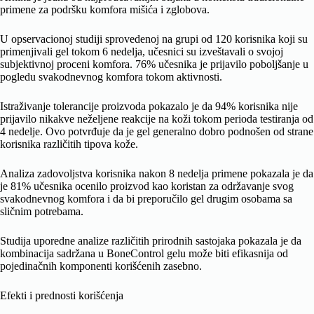
primene za podršku komfora mišića i zglobova.
U opservacionoj studiji sprovedenoj na grupi od 120 korisnika koji su
primenjivali gel tokom 6 nedelja, učesnici su izveštavali o svojoj
subjektivnoj proceni komfora. 76% učesnika je prijavilo poboljšanje u
pogledu svakodnevnog komfora tokom aktivnosti.
Istraživanje tolerancije proizvoda pokazalo je da 94% korisnika nije
prijavilo nikakve neželjene reakcije na koži tokom perioda testiranja od
4 nedelje. Ovo potvrđuje da je gel generalno dobro podnošen od strane
korisnika različitih tipova kože.
Analiza zadovoljstva korisnika nakon 8 nedelja primene pokazala je da
je 81% učesnika ocenilo proizvod kao koristan za održavanje svog
svakodnevnog komfora i da bi preporučilo gel drugim osobama sa
sličnim potrebama.
Studija uporedne analize različitih prirodnih sastojaka pokazala je da
kombinacija sadržana u BoneControl gelu može biti efikasnija od
pojedinačnih komponenti korišćenih zasebno.
Efekti i prednosti korišćenja