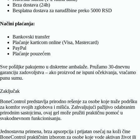
Brza dostava (24h)
Besplatna dostava za narudžbine preko 5000 RSD
Načini plaćanja:
Bankovski transfer
Plaćanje karticom online (Visa, Mastercard)
PayPal
Plaćanje pouzećem
Sve pošiljke pakujemo u diskretne ambalaže. Pružamo 30-dnevnu
garanciju zadovoljstva – ako proizvod ne ispuni očekivanja, vraćamo
punu sumu.
Zaključak
BoneControl predstavlja prirodno rešenje za osobe koje traže podršku
za komfor svojih zglobova i mišića. Zahvaljujući pažljivo odabranim
prirodnim sastojcima, ovaj gel može pružiti praktičnu pomoć u
svakodnevnom funkcionisanju.
Jednostavna primena, brza apsorpcija i prijatan osećaj na koži čine
BoneControl praktičnim izborom za osobe koje vode aktivan život ili