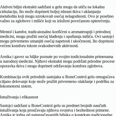
Aktivni biljni ekstrakti sadržani u gelu mogu da utiču na lokalnu
cirkulaciju, što može doprineti boljoj ishrani tkiva i uklanjanju
metabolita koji mogu uzrokovati osećaj nelagodnosti. Ovo je posebno
važno za zglobove i mišiće koji su izloženi povećanom opterećenju.
Mentol i kamfor, tradicaionalno korišćeni u aromaterapiji i prirodnoj
medicini, mogu pružiti osećaj hlađenja i opuštanja mišića. Ovi sastojci
mogu privremeno umanjiti osećaj napetosti i ukočenosti, što doprinosi
većem komforu tokom svakodnevnih aktivnosti.
Arnika i gavez su biljke poznate po svojim tradicionalnim primenama
u narodnoj medicini. Njihovi ekstrakti mogu podržati prirodne procese
oporavka tkiva i mogu doprineti održavanju komfora zglobova.
Kombinacija ovih prirodnih sastojaka u BoneControl gelu omogućava
ciljano delovanje koje može pružiti privremeno olakšanje i podršku za
lokomotorni sistem.
Istraživanja i efikasnost
Sastojci sadržani u BoneControl gelu su predmet brojnih naučnih
istraživanja koja proučavaju njihova svojstva i bezbednost primene.
Arnika je jedna od najproučavanijih biljaka u kontekstu tradicionalne