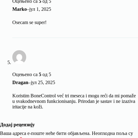
Оцењено са
5
од 5
Marko
–
јул 1, 2025
Osecam se super!
Оцењено са
5
од 5
Dragan
–
јул 25, 2025
Koristim BoneControl već tri meseca i mogu reći da mi pomaže
u svakodnevnom funkcionisanju. Prirodan je sastav i ne izaziva
iritacije na koži.
Додај рецензију
Ваша адреса е-поште неће бити објављена.
Неопходна поља су