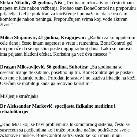
Stefan Nikolić, 38 godina, Niš:
„Treniraam rekreativno i često imam
napete mišiće nakon vežbanja. Probao sam BoneControl na preporuku
prijatelja. Gel je praktičan za korišćenje i pomaže mi da se osećam
komfornije nakon treninga. Preporučujem svima koji vode aktivan
život.“
Milica Stojanović, 41 godina, Kragujevac:
„Radim za kompjuterom
cele dane i često imam napetost u vratu i ramenima. BoneControl gel
mi pomaže da se opustim posle dugog radnog dana. Lako se nanosi i
ima prijatan hlađeni efekat. Koristim ga već dva meseca.“
Dragan Milosavljević, 56 godina, Subotica:
„Sa godinama se
osećam manje fleksibilno, posebno ujutru. BoneControl gel je postao
deo moje jutarnje rutine. Prirodan je sastav i ne izaziva iritacije na koži.
Osećam se mobilniji kada ga redovno koristim.“
Mišljenje stručnjaka
Dr Aleksandar Marković, specijasta fizikalne medicine i
rehabilitacije:
„Kao lekar koji se bavi problemima lokomotornog sistema, često se
susrećem sa pacijentima koji traže prirodne načine podrške za svoje
zglobove i mišiće. BoneControl sadrži sastojke koji imaju dugu