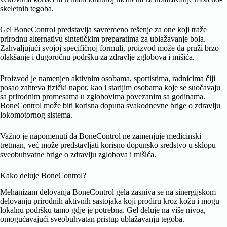
skeletnih tegoba.
Gel BoneControl predstavlja savremeno rešenje za one koji traže
prirodnu alternativu sintetičkim preparatima za ublažavanje bola.
Zahvaljujući svojoj specifičnoj formuli, proizvod može da pruži brzo
olakšanje i dugoročnu podršku za zdravlje zglobova i mišića.
Proizvod je namenjen aktivnim osobama, sportistima, radnicima čiji
posao zahteva fizički napor, kao i starijim osobama koje se suočavaju
sa prirodnim promesama u zglobovima povezanim sa godinama.
BoneControl može biti korisna dopuna svakodnevne brige o zdravlju
lokomotornog sistema.
Važno je napomenuti da BoneControl ne zamenjuje medicinski
tretman, već može predstavljati korisno dopunsko sredstvo u sklopu
sveobuhvatne brige o zdravlju zglobova i mišića.
Kako deluje BoneControl?
Mehanizam delovanja BoneControl gela zasniva se na sinergijskom
delovanju prirodnih aktivnih sastojaka koji prodiru kroz kožu i mogu
lokalnu podršku tamo gdje je potrebna. Gel deluje na više nivoa,
omogućavajući sveobuhvatan pristup ublažavanju tegoba.