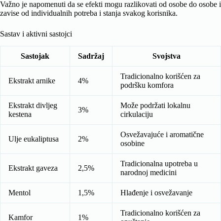
Važno je napomenuti da se efekti mogu razlikovati od osobe do osobe i
zavise od individualnih potreba i stanja svakog korisnika.
Sastav i aktivni sastojci
Sastojak
Sadržaj
Svojstva
Tradicionalno korišćen za
Ekstrakt arnike
4%
podršku komfora
Ekstrakt divljeg
Može podržati lokalnu
3%
kestena
cirkulaciju
Osvežavajuće i aromatične
Ulje eukaliptusa
2%
osobine
Tradicionalna upotreba u
Ekstrakt gaveza
2,5%
narodnoj medicini
Mentol
1,5%
Hlađenje i osvežavanje
Tradicionalno korišćen za
Kamfor
1%