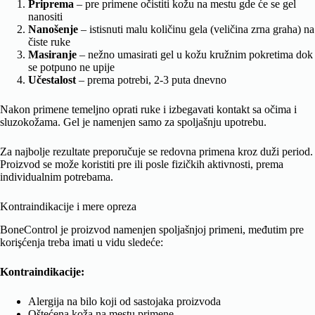
Priprema
– pre primene očistiti kožu na mestu gde će se gel
nanositi
Nanošenje
– istisnuti malu količinu gela (veličina zrna graha) na
čiste ruke
Masiranje
– nežno umasirati gel u kožu kružnim pokretima dok
se potpuno ne upije
Učestalost
– prema potrebi, 2-3 puta dnevno
Nakon primene temeljno oprati ruke i izbegavati kontakt sa očima i
sluzokožama. Gel je namenjen samo za spoljašnju upotrebu.
Za najbolje rezultate preporučuje se redovna primena kroz duži period.
Proizvod se može koristiti pre ili posle fizičkih aktivnosti, prema
individualnim potrebama.
Kontraindikacije i mere opreza
BoneControl je proizvod namenjen spoljašnjoj primeni, međutim pre
korişćenja treba imati u vidu sledeće:
Kontraindikacije:
Alergija na bilo koji od sastojaka proizvoda
Oštećena koža na mestu primene