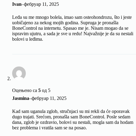
Ivan
–
фебруар 11, 2025
Leđa su me mnogo bolela, imao sam osteohondrozu, što i jeste
uobičajeno za nekog mojih godina. Supruga je pronašla
BoneControl na internetu. Spasao me je. Nisam mogao da se
ispravim ujutru, a sada je sve u redu! Najvažnije je da su nestali
bolovi u leđima.
Оцењено са
5
од 5
Jasmina
–
фебруар 11, 2025
Kad sam uganula zglob, stručnjaci su mi rekli da će oporavak
dugo trajati. Srećom, pronašla sam BoneControl. Posle sedam
dana, zglob je ozdravio, bolovi su nestali, mogla sam da hodam
bez problema i vratila sam se na posao.