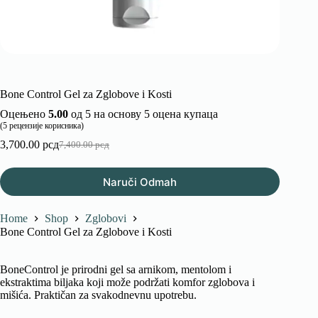
Bone Control Gel za Zglobove i Kosti
Оцењено
5.00
од 5 на основу
5
оцена купаца
(
5
рецензије корисника)
3,700.00
рсд
7,400.00
рсд
Оригинална
Тренутна
цена
цена
је
је:
Naruči Odmah
била:
3,700.00 рсд.
7,400.00 рсд.
Home
Shop
Zglobovi
Bone Control Gel za Zglobove i Kosti
BoneControl je prirodni gel sa arnikom, mentolom i
ekstraktima biljaka koji može podržati komfor zglobova i
mišića. Praktičan za svakodnevnu upotrebu.