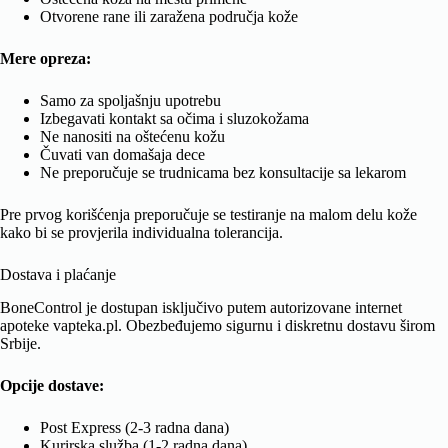
Otvorene rane ili zaražena područja kože
Mere opreza:
Samo za spoljašnju upotrebu
Izbegavati kontakt sa očima i sluzokožama
Ne nanositi na oštećenu kožu
Čuvati van domašaja dece
Ne preporučuje se trudnicama bez konsultacije sa lekarom
Pre prvog korišćenja preporučuje se testiranje na malom delu kože
kako bi se provjerila individualna tolerancija.
Dostava i plaćanje
BoneControl je dostupan isključivo putem autorizovane internet
apoteke vapteka.pl. Obezbeđujemo sigurnu i diskretnu dostavu širom
Srbije.
Opcije dostave:
Post Express (2-3 radna dana)
Kurirska služba (1-2 radna dana)