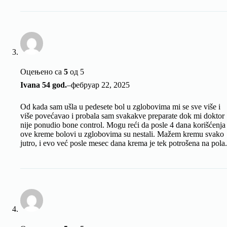
Оцењено са
5
од 5
Ivana 54 god.
–
фебруар 22, 2025
Od kada sam ušla u pedesete bol u zglobovima mi se sve više i
više povećavao i probala sam svakakve preparate dok mi doktor
nije ponudio bone control. Mogu reći da posle 4 dana korišćenja
ove kreme bolovi u zglobovima su nestali. Mažem kremu svako
jutro, i evo već posle mesec dana krema je tek potrošena na pola.