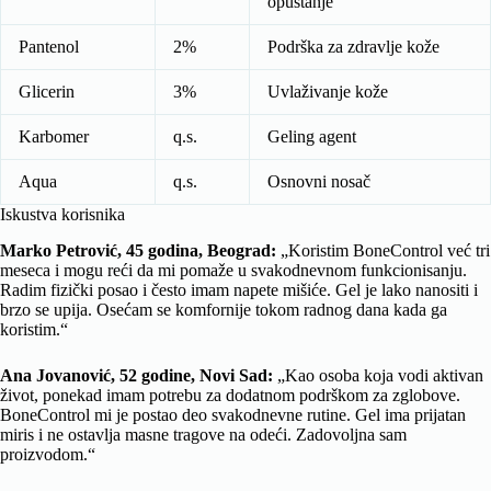
opuštanje
Pantenol
2%
Podrška za zdravlje kože
Glicerin
3%
Uvlaživanje kože
Karbomer
q.s.
Geling agent
Aqua
q.s.
Osnovni nosač
Iskustva korisnika
Marko Petrović, 45 godina, Beograd:
„Koristim BoneControl već tri
meseca i mogu reći da mi pomaže u svakodnevnom funkcionisanju.
Radim fizički posao i često imam napete mišiće. Gel je lako nanositi i
brzo se upija. Osećam se komfornije tokom radnog dana kada ga
koristim.“
Ana Jovanović, 52 godine, Novi Sad:
„Kao osoba koja vodi aktivan
život, ponekad imam potrebu za dodatnom podrškom za zglobove.
BoneControl mi je postao deo svakodnevne rutine. Gel ima prijatan
miris i ne ostavlja masne tragove na odeći. Zadovoljna sam
proizvodom.“