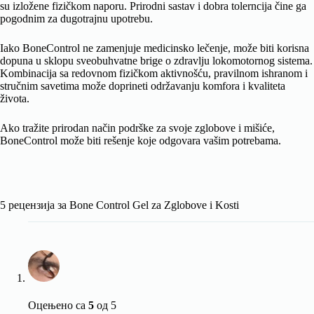
su izložene fizičkom naporu. Prirodni sastav i dobra tolerncija čine ga
pogodnim za dugotrajnu upotrebu.
Iako BoneControl ne zamenjuje medicinsko lečenje, može biti korisna
dopuna u sklopu sveobuhvatne brige o zdravlju lokomotornog sistema.
Kombinacija sa redovnom fizičkom aktivnošću, pravilnom ishranom i
stručnim savetima može doprineti održavanju komfora i kvaliteta
života.
Ako tražite prirodan način podrške za svoje zglobove i mišiće,
BoneControl može biti rešenje koje odgovara vašim potrebama.
5 рецензија за
Bone Control Gel za Zglobove i Kosti
Оцењено са
5
од 5