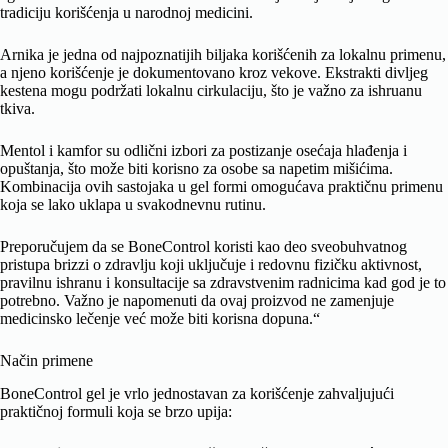
tradiciju korišćenja u narodnoj medicini.
Arnika je jedna od najpoznatijih biljaka korišćenih za lokalnu primenu,
a njeno korišćenje je dokumentovano kroz vekove. Ekstrakti divljeg
kestena mogu podržati lokalnu cirkulaciju, što je važno za ishruanu
tkiva.
Mentol i kamfor su odlični izbori za postizanje osećaja hlađenja i
opuštanja, što može biti korisno za osobe sa napetim mišićima.
Kombinacija ovih sastojaka u gel formi omogućava praktičnu primenu
koja se lako uklapa u svakodnevnu rutinu.
Preporučujem da se BoneControl koristi kao deo sveobuhvatnog
pristupa brizzi o zdravlju koji uključuje i redovnu fizičku aktivnost,
pravilnu ishranu i konsultacije sa zdravstvenim radnicima kad god je to
potrebno. Važno je napomenuti da ovaj proizvod ne zamenjuje
medicinsko lečenje već može biti korisna dopuna.“
Način primene
BoneControl gel je vrlo jednostavan za korišćenje zahvaljujući
praktičnoj formuli koja se brzo upija: