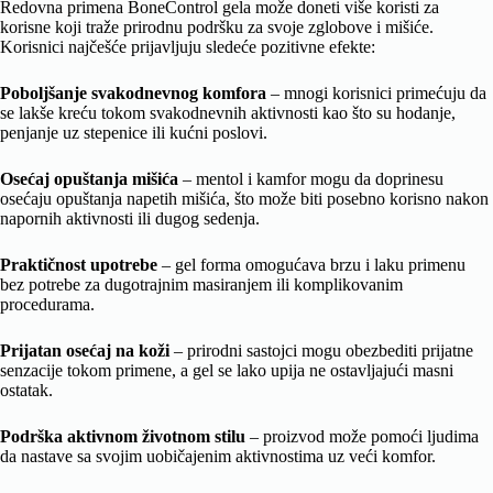
Redovna primena BoneControl gela može doneti više koristi za
korisne koji traže prirodnu podršku za svoje zglobove i mišiće.
Korisnici najčešće prijavljuju sledeće pozitivne efekte:
Poboljšanje svakodnevnog komfora
– mnogi korisnici primećuju da
se lakše kreću tokom svakodnevnih aktivnosti kao što su hodanje,
penjanje uz stepenice ili kućni poslovi.
Osećaj opuštanja mišića
– mentol i kamfor mogu da doprinesu
osećaju opuštanja napetih mišića, što može biti posebno korisno nakon
napornih aktivnosti ili dugog sedenja.
Praktičnost upotrebe
– gel forma omogućava brzu i laku primenu
bez potrebe za dugotrajnim masiranjem ili komplikovanim
procedurama.
Prijatan osećaj na koži
– prirodni sastojci mogu obezbediti prijatne
senzacije tokom primene, a gel se lako upija ne ostavljajući masni
ostatak.
Podrška aktivnom životnom stilu
– proizvod može pomoći ljudima
da nastave sa svojim uobičajenim aktivnostima uz veći komfor.