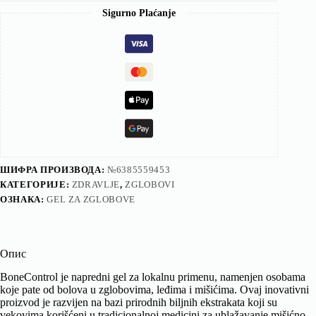
Sigurno Plaćanje
ШИФРА ПРОИЗВОДА:
№6385559453
КАТЕГОРИЈЕ:
ZDRAVLJE
,
ZGLOBOVI
ОЗНАКА:
GEL ZA ZGLOBOVE
Опис
BoneControl je napredni gel za lokalnu primenu, namenjen osobama
koje pate od bolova u zglobovima, leđima i mišićima. Ovaj inovativni
proizvod je razvijen na bazi prirodnih biljnih ekstrakata koji su
vekovima korišćeni u tradicionalnoj medicini za ublažavanje mišićno-