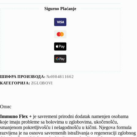
Sigurno Plaćanje
ШИФРА ПРОИЗВОДА:
№6984811662
КАТЕГОРИЈА:
ZGLOBOVI
Опис
Immuno Flex +
je savremeni prirodni dodatak namenjen osobama
koje imaju probleme sa bolovima u zglobovima, ukočenošću,
smanjenom pokretljivošću i nelagodnošću u kičmi. Njegova formula
razvijena je na osnovu savremenih istraživanja o regeneraciji zglobnog