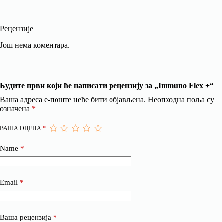
Рецензије
Још нема коментара.
Будите први који ће написати рецензију за „Immuno Flex +“
Ваша адреса е-поште неће бити објављена.
Неопходна поља су
означена
*
ВАША ОЦЕНА
*
Name
*
Email
*
Ваша рецензија
*