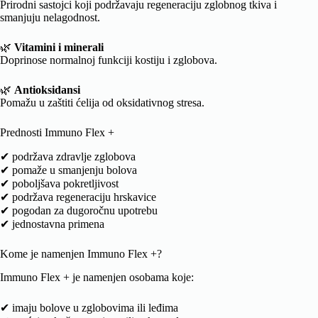
Prirodni sastojci koji podržavaju regeneraciju zglobnog tkiva i
smanjuju nelagodnost.
🌿
Vitamini i minerali
Doprinose normalnoj funkciji kostiju i zglobova.
🌿
Antioksidansi
Pomažu u zaštiti ćelija od oksidativnog stresa.
Prednosti Immuno Flex +
✔ podržava zdravlje zglobova
✔ pomaže u smanjenju bolova
✔ poboljšava pokretljivost
✔ podržava regeneraciju hrskavice
✔ pogodan za dugoročnu upotrebu
✔ jednostavna primena
Kome je namenjen Immuno Flex +?
Immuno Flex + je namenjen osobama koje:
✔ imaju bolove u zglobovima ili leđima