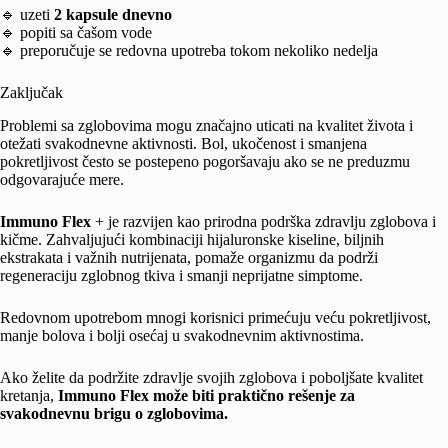
🔹 uzeti
2 kapsule dnevno
🔹 popiti sa čašom vode
🔹 preporučuje se redovna upotreba tokom nekoliko nedelja
Zaključak
Problemi sa zglobovima mogu značajno uticati na kvalitet života i
otežati svakodnevne aktivnosti. Bol, ukočenost i smanjena
pokretljivost često se postepeno pogoršavaju ako se ne preduzmu
odgovarajuće mere.
Immuno Flex
+ je razvijen kao prirodna podrška zdravlju zglobova i
kičme. Zahvaljujući kombinaciji hijaluronske kiseline, biljnih
ekstrakata i važnih nutrijenata, pomaže organizmu da podrži
regeneraciju zglobnog tkiva i smanji neprijatne simptome.
Redovnom upotrebom mnogi korisnici primećuju veću pokretljivost,
manje bolova i bolji osećaj u svakodnevnim aktivnostima.
Ako želite da podržite zdravlje svojih zglobova i poboljšate kvalitet
kretanja,
Immuno Flex može biti praktično rešenje za
svakodnevnu brigu o zglobovima.