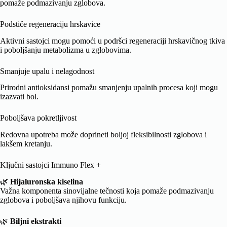
pomaže podmazivanju zglobova.
Podstiče regeneraciju hrskavice
Aktivni sastojci mogu pomoći u podršci regeneraciji hrskavičnog tkiva
i poboljšanju metabolizma u zglobovima.
Smanjuje upalu i nelagodnost
Prirodni antioksidansi pomažu smanjenju upalnih procesa koji mogu
izazvati bol.
Poboljšava pokretljivost
Redovna upotreba može doprineti boljoj fleksibilnosti zglobova i
lakšem kretanju.
Ključni sastojci Immuno Flex +
🌿
Hijaluronska kiselina
Važna komponenta sinovijalne tečnosti koja pomaže podmazivanju
zglobova i poboljšava njihovu funkciju.
🌿
Biljni ekstrakti