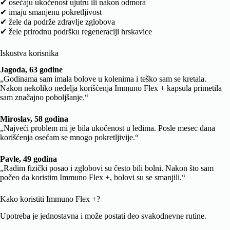
✔ osećaju ukočenost ujutru ili nakon odmora
✔ imaju smanjenu pokretljivost
✔ žele da podrže zdravlje zglobova
✔ žele prirodnu podršku regeneraciji hrskavice
Iskustva korisnika
Jagoda, 63 godine
„Godinama sam imala bolove u kolenima i teško sam se kretala.
Nakon nekoliko nedelja korišćenja Immuno Flex + kapsula primetila
sam značajno poboljšanje.“
Miroslav, 58 godina
„Najveći problem mi je bila ukočenost u leđima. Posle mesec dana
korišćenja osećam se mnogo pokretljivije.“
Pavle, 49 godina
„Radim fizički posao i zglobovi su često bili bolni. Nakon što sam
počeo da koristim Immuno Flex +, bolovi su se smanjili.“
Kako koristiti Immuno Flex +?
Upotreba je jednostavna i može postati deo svakodnevne rutine.