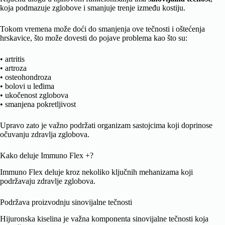
koja podmazuje zglobove i smanjuje trenje između kostiju.
Tokom vremena može doći do smanjenja ove tečnosti i oštećenja
hrskavice, što može dovesti do pojave problema kao što su:
• artritis
• artroza
• osteohondroza
• bolovi u leđima
• ukočenost zglobova
• smanjena pokretljivost
Upravo zato je važno podržati organizam sastojcima koji doprinose
očuvanju zdravlja zglobova.
Kako deluje Immuno Flex +?
Immuno Flex deluje kroz nekoliko ključnih mehanizama koji
podržavaju zdravlje zglobova.
Podržava proizvodnju sinovijalne tečnosti
Hijuronska kiselina je važna komponenta sinovijalne tečnosti koja