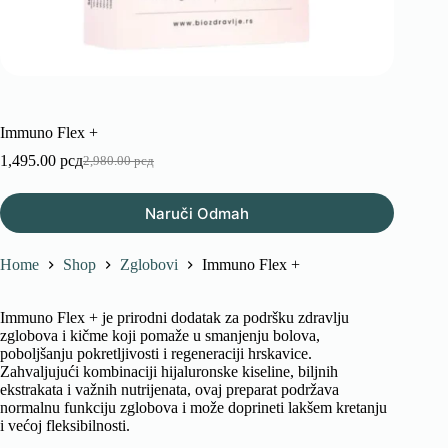
Immuno Flex +
1,495.00
рсд
2,980.00
рсд
Оригинална
Тренутна
цена
цена
је
је:
Naruči Odmah
била:
1,495.00 рсд.
2,980.00 рсд.
Home
Shop
Zglobovi
Immuno Flex +
Immuno Flex + je prirodni dodatak za podršku zdravlju
zglobova i kičme koji pomaže u smanjenju bolova,
poboljšanju pokretljivosti i regeneraciji hrskavice.
Zahvaljujući kombinaciji hijaluronske kiseline, biljnih
ekstrakata i važnih nutrijenata, ovaj preparat podržava
normalnu funkciju zglobova i može doprineti lakšem kretanju
i većoj fleksibilnosti.