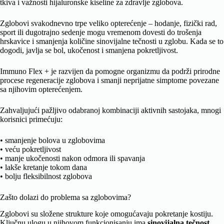
tkiva i važnosti hijaluronske kiseline za zdravlje zglobova.
Zglobovi svakodnevno trpe veliko opterećenje – hodanje, fizički rad,
sport ili dugotrajno sedenje mogu vremenom dovesti do trošenja
hrskavice i smanjenja količine sinovijalne tečnosti u zglobu. Kada se to
dogodi, javlja se bol, ukočenost i smanjena pokretljivost.
Immuno Flex + je razvijen da pomogne organizmu da podrži prirodne
procese regeneracije zglobova i smanji neprijatne simptome povezane
sa njihovim opterećenjem.
Zahvaljujući pažljivo odabranoj kombinaciji aktivnih sastojaka, mnogi
korisnici primećuju:
• smanjenje bolova u zglobovima
• veću pokretljivost
• manje ukočenosti nakon odmora ili spavanja
• lakše kretanje tokom dana
• bolju fleksibilnost zglobova
Zašto dolazi do problema sa zglobovima?
Zglobovi su složene strukture koje omogućavaju pokretanje kostiju.
Ključnu ulogu u njihovom funkcionisanju ima
sinovijalna tečnost
,