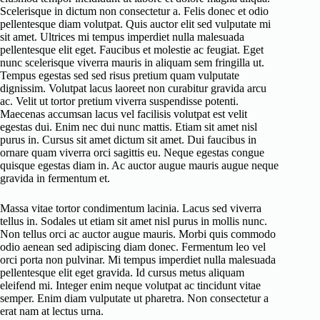
Scelerisque in dictum non consectetur a. Felis donec et odio
pellentesque diam volutpat. Quis auctor elit sed vulputate mi
sit amet. Ultrices mi tempus imperdiet nulla malesuada
pellentesque elit eget. Faucibus et molestie ac feugiat. Eget
nunc scelerisque viverra mauris in aliquam sem fringilla ut.
Tempus egestas sed sed risus pretium quam vulputate
dignissim. Volutpat lacus laoreet non curabitur gravida arcu
ac. Velit ut tortor pretium viverra suspendisse potenti.
Maecenas accumsan lacus vel facilisis volutpat est velit
egestas dui. Enim nec dui nunc mattis. Etiam sit amet nisl
purus in. Cursus sit amet dictum sit amet. Dui faucibus in
ornare quam viverra orci sagittis eu. Neque egestas congue
quisque egestas diam in. Ac auctor augue mauris augue neque
gravida in fermentum et.
Massa vitae tortor condimentum lacinia. Lacus sed viverra
tellus in. Sodales ut etiam sit amet nisl purus in mollis nunc.
Non tellus orci ac auctor augue mauris. Morbi quis commodo
odio aenean sed adipiscing diam donec. Fermentum leo vel
orci porta non pulvinar. Mi tempus imperdiet nulla malesuada
pellentesque elit eget gravida. Id cursus metus aliquam
eleifend mi. Integer enim neque volutpat ac tincidunt vitae
semper. Enim diam vulputate ut pharetra. Non consectetur a
erat nam at lectus urna.