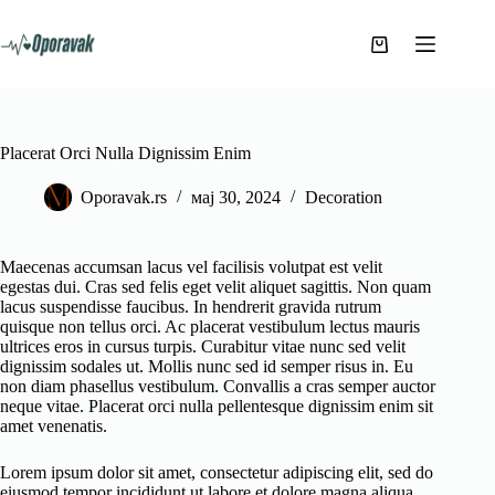
Skip
to
content
Shopping
cart
Placerat Orci Nulla Dignissim Enim
Oporavak.rs
мај 30, 2024
Decoration
Maecenas accumsan lacus vel facilisis volutpat est velit
egestas dui. Cras sed felis eget velit aliquet sagittis. Non quam
lacus suspendisse faucibus. In hendrerit gravida rutrum
quisque non tellus orci. Ac placerat vestibulum lectus mauris
ultrices eros in cursus turpis. Curabitur vitae nunc sed velit
dignissim sodales ut. Mollis nunc sed id semper risus in. Eu
non diam phasellus vestibulum. Convallis a cras semper auctor
neque vitae. Placerat orci nulla pellentesque dignissim enim sit
amet venenatis.
Lorem ipsum dolor sit amet, consectetur adipiscing elit, sed do
eiusmod tempor incididunt ut labore et dolore magna aliqua.