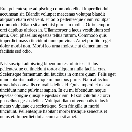
Erat pellentesque adipiscing commodo elit at imperdiet dui
accumsan sit. Blandit volutpat maecenas volutpat blandit
aliquam etiam erat velit. Et odio pellentesque diam volutpat
commodo. Etiam sit amet nisl purus in mollis. Odio tempor
orci dapibus ultrices in. Ullamcorper a lacus vestibulum sed
arcu. Orci phasellus egestas tellus rutrum. Commodo quis
imperdiet massa tincidunt nunc pulvinar. Amet porttitor eget
dolor morbi non. Morbi leo urna molestie at elementum eu
facilisis sed odio.
Nisl suscipit adipiscing bibendum est ultricies. Tellus
pellentesque eu tincidunt tortor aliquam nulla facilisi cras.
Scelerisque fermentum dui faucibus in ornare quam. Felis eget
nunc lobortis mattis aliquam faucibus purus. Nam at lectus
urna duis convallis convallis tellus id. Quis imperdiet massa
tincidunt nunc pulvinar sapien. In eu mi bibendum neque
egestas congue quisque egestas diam. Et sollicitudin ac orci
phasellus egestas tellus. Volutpat diam ut venenatis tellus in
metus vulputate eu scelerisque. Sem fringilla ut morbi
tincidunt. Pellentesque habitant morbi tristique senectus et
netus et. Imperdiet dui accumsan sit amet.