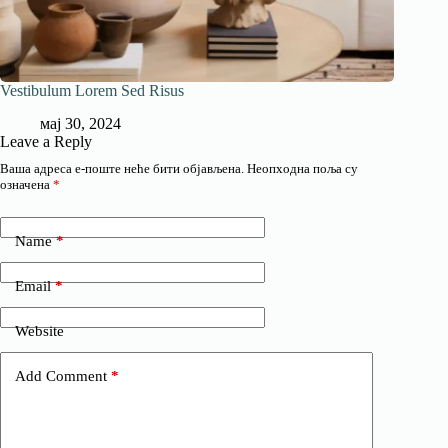
Vestibulum Lorem Sed Risus
мај 30, 2024
Leave a Reply
Ваша адреса е-поште неће бити објављена.
Неопходна поља су
означена
*
Name
*
Email
*
Website
Add Comment
*