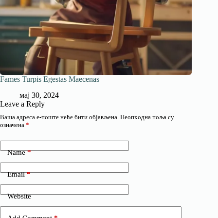
Fames Turpis Egestas Maecenas
мај 30, 2024
Leave a Reply
Ваша адреса е-поште неће бити објављена.
Неопходна поља су
означена
*
Name
*
Email
*
Website