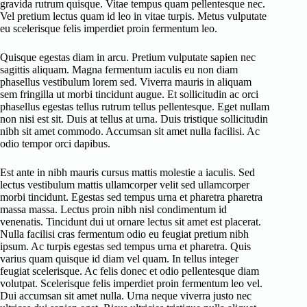
gravida rutrum quisque. Vitae tempus quam pellentesque nec.
Vel pretium lectus quam id leo in vitae turpis. Metus vulputate
eu scelerisque felis imperdiet proin fermentum leo.
Quisque egestas diam in arcu. Pretium vulputate sapien nec
sagittis aliquam. Magna fermentum iaculis eu non diam
phasellus vestibulum lorem sed. Viverra mauris in aliquam
sem fringilla ut morbi tincidunt augue. Et sollicitudin ac orci
phasellus egestas tellus rutrum tellus pellentesque. Eget nullam
non nisi est sit. Duis at tellus at urna. Duis tristique sollicitudin
nibh sit amet commodo. Accumsan sit amet nulla facilisi. Ac
odio tempor orci dapibus.
Est ante in nibh mauris cursus mattis molestie a iaculis. Sed
lectus vestibulum mattis ullamcorper velit sed ullamcorper
morbi tincidunt. Egestas sed tempus urna et pharetra pharetra
massa massa. Lectus proin nibh nisl condimentum id
venenatis. Tincidunt dui ut ornare lectus sit amet est placerat.
Nulla facilisi cras fermentum odio eu feugiat pretium nibh
ipsum. Ac turpis egestas sed tempus urna et pharetra. Quis
varius quam quisque id diam vel quam. In tellus integer
feugiat scelerisque. Ac felis donec et odio pellentesque diam
volutpat. Scelerisque felis imperdiet proin fermentum leo vel.
Dui accumsan sit amet nulla. Urna neque viverra justo nec