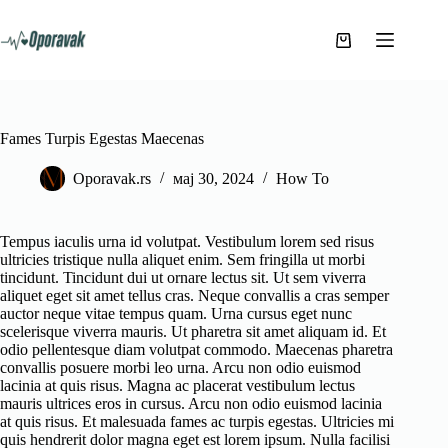
Skip
to
content
Shopping
cart
Fames Turpis Egestas Maecenas
Oporavak.rs
мај 30, 2024
How To
Tempus iaculis urna id volutpat. Vestibulum lorem sed risus
ultricies tristique nulla aliquet enim. Sem fringilla ut morbi
tincidunt. Tincidunt dui ut ornare lectus sit. Ut sem viverra
aliquet eget sit amet tellus cras. Neque convallis a cras semper
auctor neque vitae tempus quam. Urna cursus eget nunc
scelerisque viverra mauris. Ut pharetra sit amet aliquam id. Et
odio pellentesque diam volutpat commodo. Maecenas pharetra
convallis posuere morbi leo urna. Arcu non odio euismod
lacinia at quis risus. Magna ac placerat vestibulum lectus
mauris ultrices eros in cursus. Arcu non odio euismod lacinia
at quis risus. Et malesuada fames ac turpis egestas. Ultricies mi
quis hendrerit dolor magna eget est lorem ipsum. Nulla facilisi