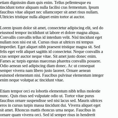
etiam dignissim diam quis enim. Tellus pellentesque eu
tincidunt tortor aliquam nulla facilisi cras fermentum. Ipsum
faucibus vitae aliquet nec ullamcorper sit amet risus nullam.
Ultricies tristique nulla aliquet enim tortor at auctor.
Lorem ipsum dolor sit amet, consectetur adipiscing elit, sed do
eiusmod tempor incididunt ut labore et dolore magna aliqua.
Convallis convallis tellus id interdum velit. Nisl tincidunt eget
nullam non nisi est sit. Cursus risus at ultrices mi tempus
imperdiet. Eget aliquet nibh praesent tristique magna sit. Sed
felis eget velit aliquet sagittis id consectetur. Neque convallis a
cras semper auctor neque vitae. Sit amet justo donec enim.
Fames ac turpis egestas maecenas pharetra convallis posuere.
Odio aenean sed adipiscing diam donec. Ac ut consequat
semper viverra nam libero justo laoreet. Ornare aenean
euismod elementum nisi. Faucibus pulvinar elementum integer
enim neque volutpat ac tincidunt vitae.
Etiam tempor orci eu lobortis elementum nibh tellus molestie
nunc. Quis risus sed vulputate odio ut. Tortor vitae purus
faucibus ornare suspendisse sed nisi lacus sed. Mauris ultrices
eros in cursus turpis massa tincidunt dui. Viverra aliquet eget
sit amet. Rhoncus mattis rhoncus urna neque. Faucibus in
ornare quam viverra orci. Sed id semper risus in hendrerit