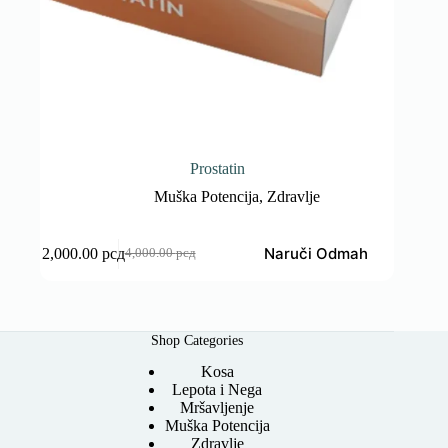
Prostatin
Muška Potencija
,
Zdravlje
Naruči Odmah
2,000.00
рсд
4,000.00
рсд
Оригинална
Тренутна
цена
цена
је
је:
била:
2,000.00 рсд.
4,000.00 рсд.
Shop Categories
Kosa
Lepota i Nega
Mršavljenje
Muška Potencija
Zdravlje